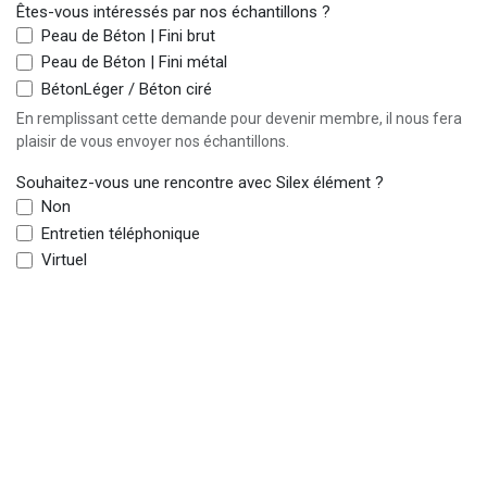
Êtes-vous intéressés par nos échantillons ?
Peau de Béton | Fini brut
Peau de Béton | Fini métal
BétonLéger / Béton ciré
En remplissant cette demande pour devenir membre, il nous fera
plaisir de vous envoyer nos échantillons.
Souhaitez-vous une rencontre avec Silex élément ?
Non
Entretien téléphonique
Virtuel
Vous souhaitez en savoir plus sur la manière dont les produits
Silex Element peuvent valoriser vos projets ? N'hésitez pas à
demander un rendez-vous avec nos experts pour obtenir plus
d'informations !