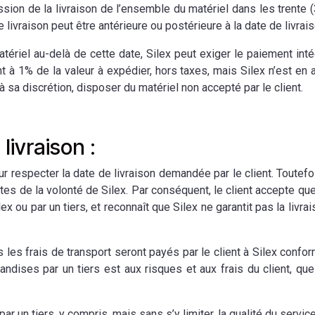
ession de la livraison de l’ensemble du matériel dans les trente 
de livraison peut être antérieure ou postérieure à la date de livra
atériel au-delà de cette date, Silex peut exiger le paiement int
à 1% de la valeur à expédier, hors taxes, mais Silex n’est en 
à sa discrétion, disposer du matériel non accepté par le client.
livraison :
r respecter la date de livraison demandée par le client. Toutefoi
tes de la volonté de Silex. Par conséquent, le client accepte qu
lex ou par un tiers, et reconnaît que Silex ne garantit pas la liv
us les frais de transport seront payés par le client à Silex co
andises par un tiers est aux risques et aux frais du client, que
 par un tiers, y compris, mais sans s’y limiter, la qualité du servic