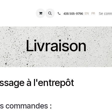
DES
FAQ
DEVIS
À PROPOS
Devenir Installateur
Accueil
Se conn
EN
FR
438 505-9796
Livraison
ssage à l'entrepôt
 des commandes
: