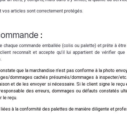
 vos articles sont correctement protégés.
e commande
:
de chaque commande emballée (colis ou palette) et prête à être e
ient reconnaît et accepte qu’il lui appartient de vérifier que
.
 constate que la marchandise n’est pas conforme à la photo envoy
ages/dommages cachés présumés/dommages à inspecter/etc.) dev
ison et de les envoyer si nécessaire. Si le client signe le reç
 responsable des erreurs, dommages ou défauts constatés ultér
r le reçu.
 liées à la conformité des palettes de manière diligente et profe