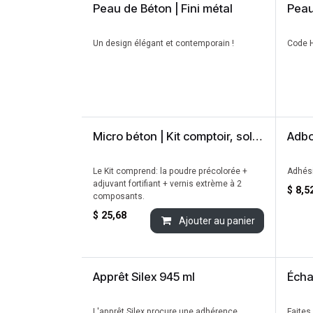
Peau de Béton | Fini métal
Peau
Un design élégant et contemporain !
Code H
Micro béton | Kit comptoir, sol et douche
Adbo
Le Kit comprend: la poudre précolorée +
Adhési
adjuvant fortifiant + vernis extrème à 2
$
8,5
composants.
$
25,68
Ajouter au panier
Apprêt Silex 945 ml
L'apprêt Silex procure une adhérence
Faites