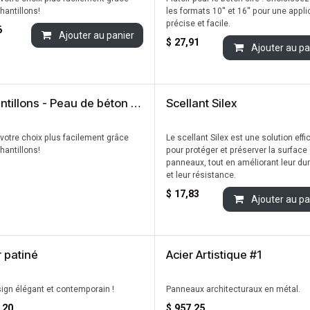
hantillons!
les formats 10'' et 16'' pour une appli
précise et facile.
6
Ajouter au panier
$
27,91
Ajouter au pa
Échantillons - Peau de béton | Fini métal 4''x4''
Scellant Silex
 votre choix plus facilement grâce
Le scellant Silex est une solution eff
hantillons!
pour protéger et préserver la surface
panneaux, tout en améliorant leur dur
et leur résistance.
$
17,83
Ajouter au pa
r patiné
Acier Artistique #1
u !
ign élégant et contemporain !
Panneaux architecturaux en métal.
,20
$
957,25