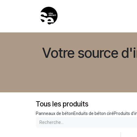
Se rendre au contenu
ACCUEIL
PRODUITS
GUI
Votre source d'
Tous les produits
Panneaux de béton
Enduits de béton ciré
Produits d'i