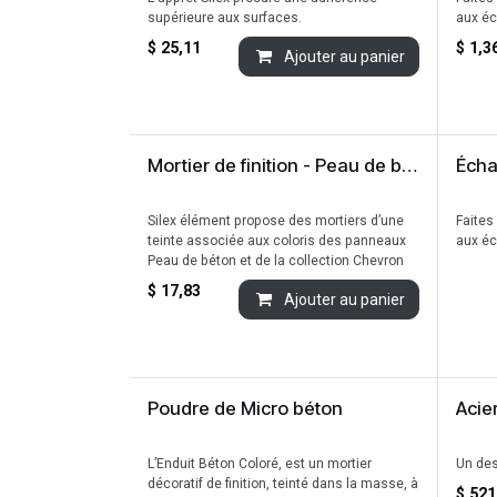
supérieure aux surfaces.
aux éc
$
25,11
$
1,3
Ajouter au panier
Mortier de finition - Peau de béton & Chevrons
Silex élément propose des mortiers d’une
Faites
teinte associée aux coloris des panneaux
aux éc
Peau de béton et de la collection Chevron
$
17,83
Ajouter au panier
Poudre de Micro béton
Acie
Nouvea
L’Enduit Béton Coloré, est un mortier
Un des
décoratif de finition, teinté dans la masse, à
$
521