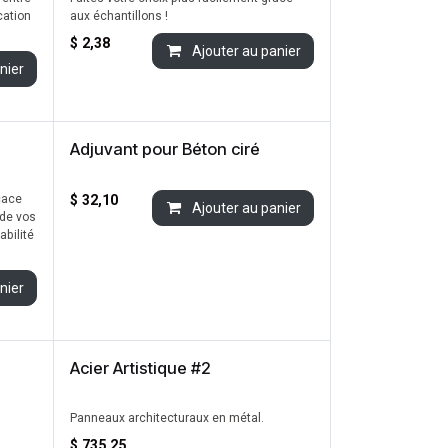
cation
aux échantillons !
$
2,38
Ajouter au panier
nier
Adjuvant pour Béton ciré
icace
$
32,10
Ajouter au panier
 de vos
abilité
nier
Acier Artistique #2
Nouveau !
Panneaux architecturaux en métal.
$
735,25