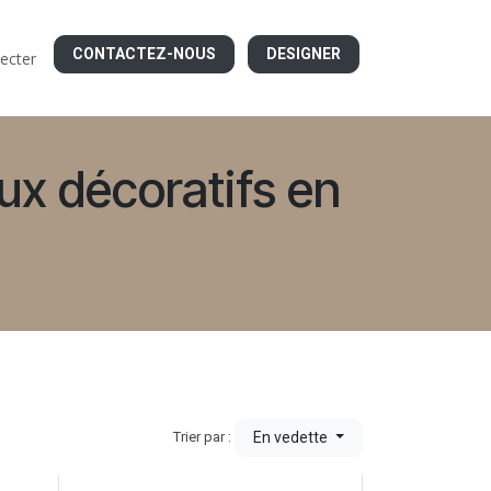
CONTACTEZ-NOUS
DESIGNER
ecter
ux décoratifs en
En vedette
Trier par :