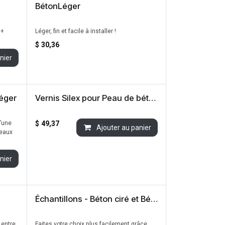
BétonLéger
 +
Léger, fin et facile à installer !
$
30,36
nier
Léger
Vernis Silex pour Peau de béton (945 ml)
’une
$
49,37
Ajouter au panier
neaux
nier
Échantillons - Béton ciré et BétonLéger 4"x4"
 entre
Faites votre choix plus facilement grâce