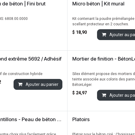
 de béton | Fini brut
Micro béton | Kit mural
S: 6808.00.0000
Kit contenant la poudre prémélangée
scellant protecteur en 2 couches.
$
18,90
Ajouter au pa
nd extrême 5692 / Adhésif
Mortier de finition - Béton
f de construction hybride
Silex élément propose des mortiers d
teinte associée aux coloris des pan
2
Ajouter au panier
BétonLéger.
$
24,97
Ajouter au pa
Échantillons - Peau de béton | Fini brut 4''x4''
Platoirs
 votre choix plus facilement grâce
Platoir pour le béton ciré : Choisissez