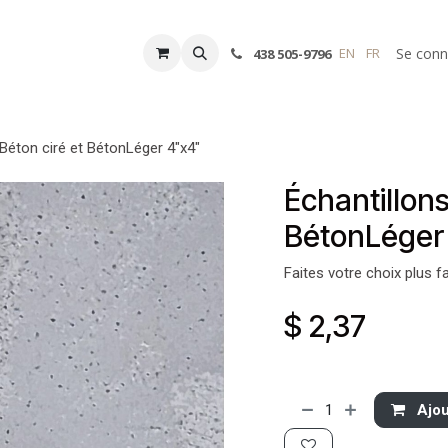
DES
FAQ
DEVIS
À PROPOS
Devenir Installateur
Accueil
Se conn
EN
FR
438 505-9796
 Béton ciré et BétonLéger 4"x4"
Échantillons
BétonLéger
Faites votre choix plus f
$
2,37
Ajou