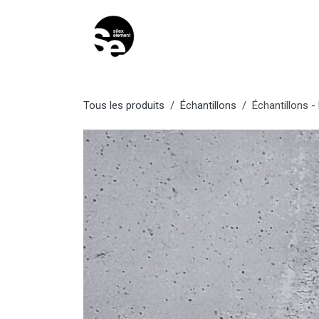
Se rendre au contenu
ACCUEIL
PRODUITS
GUI
Tous les produits
Échantillons
Échantillons -